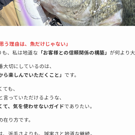
と思う理由は、魚だけじゃない」
りも、私は地道な
「お客様との信頼関係の構築」
が何より
番大切にしているのは、
から楽しんでいただくこと」
です。
くても、
と言っていただけるような、
くて、気を使わせないガイド
でありたい。
の在り方です。
は、派手さよりも、誠実さと地道な継続。