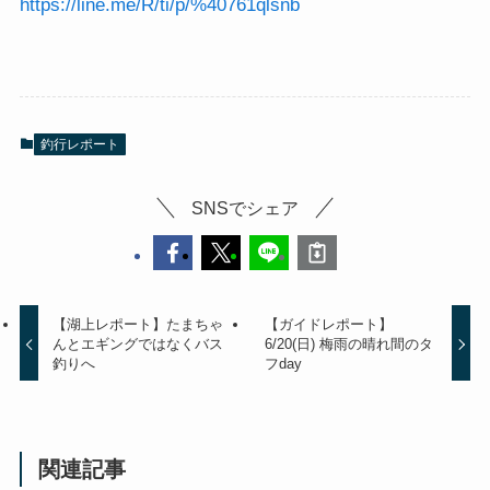
https://line.me/R/ti/p/%40761qlsnb
釣行レポート
SNSでシェア
【湖上レポート】たまちゃ
【ガイドレポート】
んとエギングではなくバス
6/20(日) 梅雨の晴れ間のタ
釣りへ
フday
関連記事