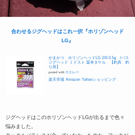
合わせるジグヘッドはこれ一択『ホリゾンヘッド
LG』
がまかつ ホリゾンヘッドLG 2/0-3.5g /バス
ジグヘッド ミドスト 冨本タケル 【釣具 釣
り具】
posted with
カエレバ
楽天市場
Amazon
Yahooショッピング
ジグヘッドはこのホリゾンヘッドLGが出るまで色々
悩みました。