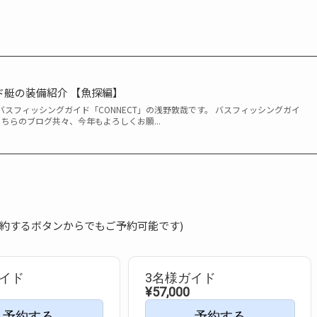
イド艇の装備紹介 【魚探編】
スフィッシングガイド「CONNECT」の浅野敦哉です。 バスフィッシングガイ
こちらのブログ共々、今年もよろしくお願...
予約するボタンからでもご予約可能です)
ガイド
3名様ガイド
¥57,000
予約する
予約する