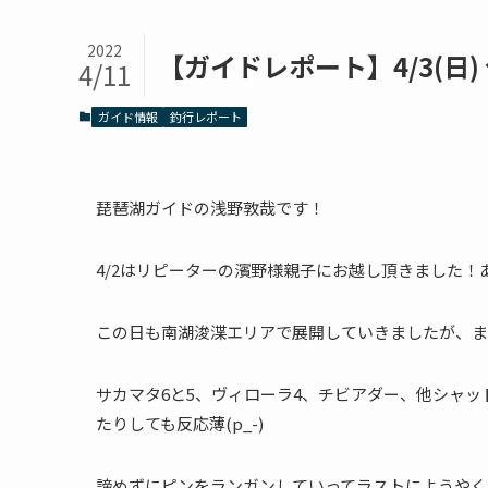
2022
【ガイドレポート】4/3(日
4/11
ガイド情報
釣行レポート
琵琶湖ガイドの浅野敦哉です！
4/2はリピーターの濱野様親子にお越し頂きました！
この日も南湖浚渫エリアで展開していきましたが、ま
サカマタ6と5、ヴィローラ4、チビアダー、他シャ
たりしても反応薄(p_-)
諦めずにピンをランガンしていってラストにようやく