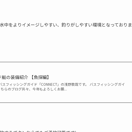
水中をよりイメージしやすい、釣りがしやすい環境となっておりま
イド艇の装備紹介 【魚探編】
スフィッシングガイド「CONNECT」の浅野敦哉です。 バスフィッシングガイ
こちらのブログ共々、今年もよろしくお願...