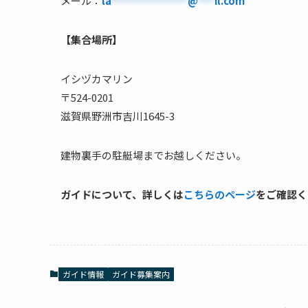
メール：
la
**************
@
***
il.com
【集合場所】
イシヅカマリン
〒524-0201
滋賀県野洲市吉川1645-3
建物裏手の駐艇場までお越しください。
ガイドについて、詳しくは
こちらのページ
をご確認く
ガイド情報
ガイド募集案内