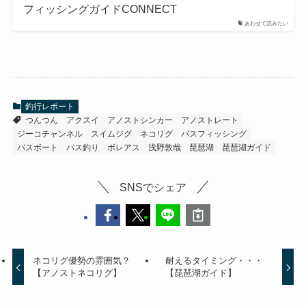
フィッシングガイドCONNECT
あわせて読みたい
釣行レポート
つんつん
アクスイ
アノストシンカー
アノストレート
ジーコチャンネル
スイムジグ
ネコリグ
バスフィッシング
バスボート
バス釣り
ボレアス
浅野敦哉
琵琶湖
琵琶湖ガイド
SNSでシェア
ネコリグ優勢の雰囲気？
耐えるタイミング・・・
【アノストネコリグ】
【琵琶湖ガイド】