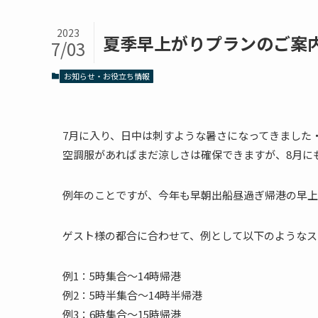
2023
夏季早上がりプランのご案
7/03
お知らせ・お役立ち情報
7月に入り、日中は刺すような暑さになってきました
空調服があればまだ涼しさは確保できますが、8月に
例年のことですが、今年も早朝出船昼過ぎ帰港の早上
ゲスト様の都合に合わせて、例として以下のようなス
例1：5時集合〜14時帰港
例2：5時半集合〜14時半帰港
例3：6時集合〜15時帰港