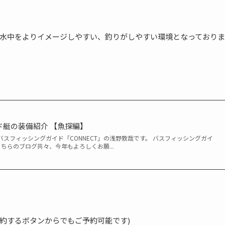
水中をよりイメージしやすい、釣りがしやすい環境となっておりま
イド艇の装備紹介 【魚探編】
スフィッシングガイド「CONNECT」の浅野敦哉です。 バスフィッシングガイ
こちらのブログ共々、今年もよろしくお願...
予約するボタンからでもご予約可能です)