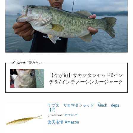
あわせて読みたい
【今が旬】サカマタシャッド6イン
チ＆7インチノーシンカージャーク
デプス サカマタシャッド 6inch deps
【2】
posted with
カエレバ
楽天市場
Amazon